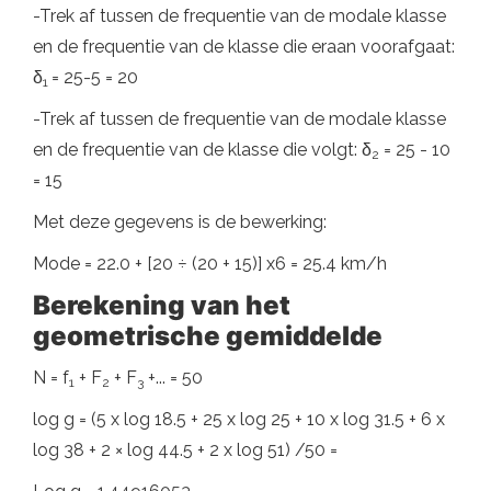
-Trek af tussen de frequentie van de modale klasse
en de frequentie van de klasse die eraan voorafgaat:
δ
= 25-5 = 20
1
-Trek af tussen de frequentie van de modale klasse
en de frequentie van de klasse die volgt: δ
= 25 - 10
2
= 15
Met deze gegevens is de bewerking:
Mode = 22.0 + [20 ÷ (20 + 15)] x6 = 25.4 km/h
Berekening van het
geometrische gemiddelde
N = f
+ F
+ F
+... = 50
1
2
3
log g = (5 x log 18.5 + 25 x log 25 + 10 x log 31.5 + 6 x
log 38 + 2 × log 44.5 + 2 x log 51) /50 =