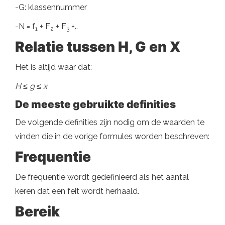
-G: klassennummer
-N = f
+ F
+ F
+..
1
2
3
Relatie tussen H, G en X
Het is altijd waar dat:
H ≤ g ≤ x
De meeste gebruikte definities
De volgende definities zijn nodig om de waarden te
vinden die in de vorige formules worden beschreven:
Frequentie
De frequentie wordt gedefinieerd als het aantal
keren dat een feit wordt herhaald.
Bereik