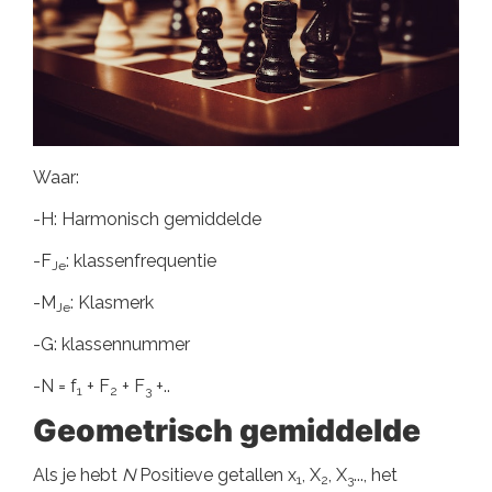
Waar:
-H: Harmonisch gemiddelde
-F
: klassenfrequentie
Je
-M
: Klasmerk
Je
-G: klassennummer
-N = f
+ F
+ F
+..
1
2
3
Geometrisch gemiddelde
Als je hebt
N
Positieve getallen x
, X
, X
..., het
1
2
3