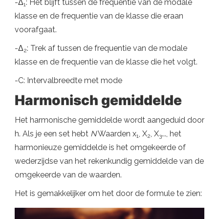
-Δ
: Het blijft tussen de frequentie van de modale
1
klasse en de frequentie van de klasse die eraan
voorafgaat.
-Δ
: Trek af tussen de frequentie van de modale
2
klasse en de frequentie van de klasse die het volgt.
-C: Intervalbreedte met mode
Harmonisch gemiddelde
Het harmonische gemiddelde wordt aangeduid door
h. Als je een set hebt
N
Waarden x
, X
, X
..., het
1
2
3
harmonieuze gemiddelde is het omgekeerde of
wederzijdse van het rekenkundig gemiddelde van de
omgekeerde van de waarden.
Het is gemakkelijker om het door de formule te zien: