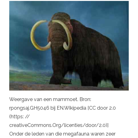
Weergave van een mammoet. Bron:
rpongsaj.GH5046 bij EN.Wikipedia [CC door 2.0
(https: //
creativeCommons.Org/licenties/door/2.0)]
Onder de leden van die megafauna waren zeer