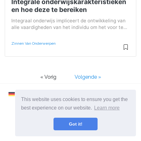
Integrale onderwijskarakteristieken
en hoe deze te bereiken
Integraal onderwijs impliceert de ontwikkeling van
alle vaardigheden van het individu om het voor te...
Zinnen Van Onderwerpen
« Vorig
Volgende »
This website uses cookies to ensure you get the
best experience on our website.
Learn more
2026 ©
Learnaboutworld
Got it!
Alle categorieën
Een site voor mensen die meer willen weten