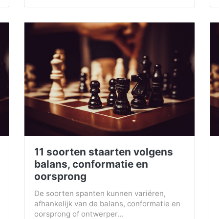
11 soorten staarten volgens
balans, conformatie en
oorsprong
De soorten spanten kunnen variëren,
afhankelijk van de balans, conformatie en
oorsprong of ontwerper...