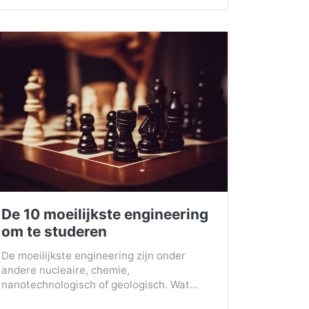
De 10 moeilijkste engineering
om te studeren
De moeilijkste engineering zijn onder
andere nucleaire, chemie,
nanotechnologisch of geologisch. Wat...