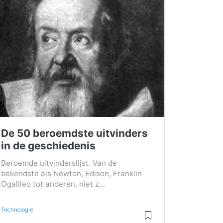
De 50 beroemdste uitvinders
in de geschiedenis
Beroemde uitvinderslijst. Van de
bekendste als Newton, Edison, Franklin
Ogalileo tot anderen, niet z...
Technologie