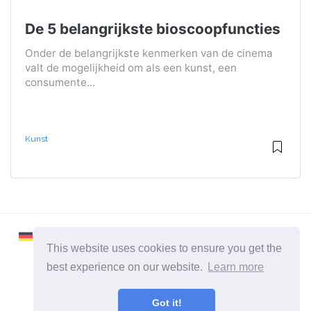
De 5 belangrijkste bioscoopfuncties
Onder de belangrijkste kenmerken van de cinema
valt de mogelijkheid om als een kunst, een
consumente...
Kunst
This website uses cookies to ensure you get the
best experience on our website.
Learn more
2026 ©
Learnaboutworld
Got it!
Alle categorieën