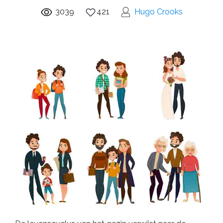
3039
421
Hugo Crooks