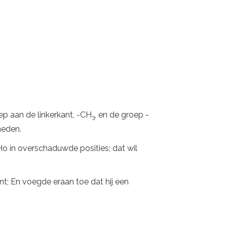
p aan de linkerkant, -CH
, en de groep -
3
neden.
Ho in overschaduwde posities; dat wil
nt; En voegde eraan toe dat hij een