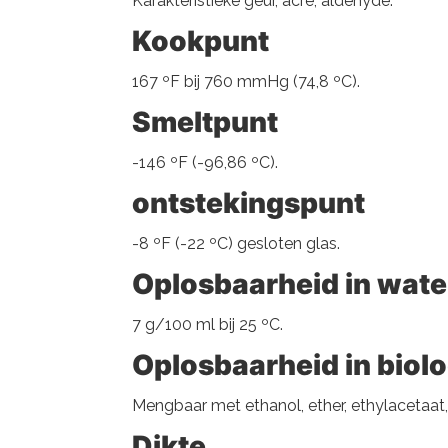
Karakteristieke geur, acre, aldehyde.
Kookpunt
167 ºF bij 760 mmHg (74,8 ºC).
Smeltpunt
-146 ºF (-96,86 ºC).
ontstekingspunt
-8 ºF (-22 ºC) gesloten glas.
Oplosbaarheid in wate
7 g/100 ml bij 25 ºC.
Oplosbaarheid in biol
Mengbaar met ethanol, ether, ethylacetaat
Dikte