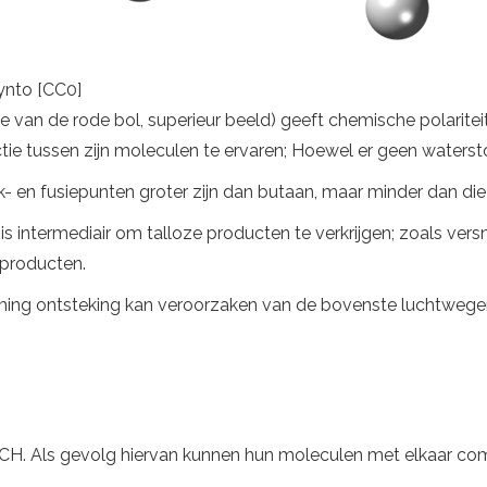
ynto [CC0]
 van de rode bol, superieur beeld) geeft chemische polarite
tie tussen zijn moleculen te ervaren; Hoewel er geen water
k- en fusiepunten groter zijn dan butaan, maar minder dan di
s intermediair om talloze producten te verkrijgen; zoals versn
producten.
deming ontsteking kan veroorzaken van de bovenste luchtweg
, -CH. Als gevolg hiervan kunnen hun moleculen met elkaar co