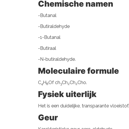
Chemische namen
-Butanal
-Butiraldehyde
-1-Butanal
-Butiraal
-N-butiraldehyde.
Moleculaire formule
C
H
Of ch
Ch
Ch
Cho.
4
8
3
2
2
Fysiek uiterlijk
Het is een duidelijke, transparante vloeistof
Geur