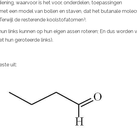
diening, waarvoor is het voor, onderdelen, toepassingen
et een model van bollen en staven, dat het butanale molecuul
3
 Terwijl de resterende koolstofatomen
.
 en hun links kunnen op hun eigen assen roteren; En dus worde
t hun geroteerde links).
ste uit: