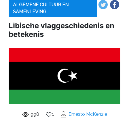
ALGEMENE CULTUUR EN
SAMENLEVING
Libische vlaggeschiedenis en
betekenis
998
1
Ernesto McKenzie