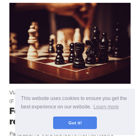
Vlag van de Arabische Republiek Libië. (1969-1972).
This website uses cookies to ensure you get the
(F L A N K E R [Public Domain]).
best experience on our website.
Learn more
Federatie van Arabische
republieken
Got it!
Panarabismo werd toeneemt met het nieuwe