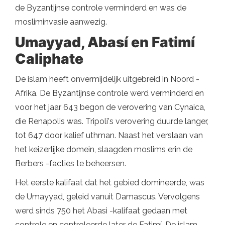
de Byzantijnse controle verminderd en was de
mosliminvasie aanwezig.
Umayyad, Abasí en Fatimí
Caliphate
De islam heeft onvermijdelijk uitgebreid in Noord -
Afrika. De Byzantijnse controle werd verminderd en
voor het jaar 643 begon de verovering van Cynaica,
die Renapolis was. Tripoli's verovering duurde langer,
tot 647 door kalief uthman. Naast het verslaan van
het keizerlijke domein, slaagden moslims erin de
Berbers -facties te beheersen.
Het eerste kalifaat dat het gebied domineerde, was
de Umayyad, geleid vanuit Damascus. Vervolgens
werd sinds 750 het Abasi -kalifaat gedaan met
controle en controleerde later de Fatimí. De islam