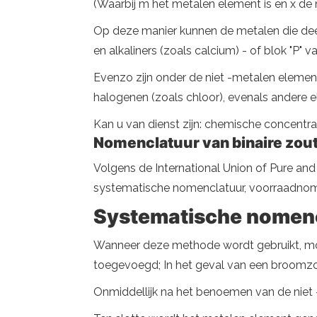
(Waarbij m het metalen element is en x de 
Op deze manier kunnen de metalen die deel u
en alkaliners (zoals calcium) - of blok "P" 
Evenzo zijn onder de niet -metalen element
halogenen (zoals chloor), evenals andere e
Kan u van dienst zijn: chemische concentra
Nomenclatuur van binaire zou
Volgens de International Union of Pure an
systematische nomenclatuur, voorraadnome
Systematische nomen
Wanneer deze methode wordt gebruikt, moe
toegevoegd; In het geval van een broomzo
Onmiddellijk na het benoemen van de niet -m