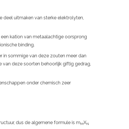
e deel uitmaken van sterke elektrolyten,
n: een kation van metaalachtige oorsprong
ionische binding.
er in sommige van deze zouten meer dan
van deze soorten behoorlijk giftig gedrag,
igenschappen onder chemisch zeer
ructuur, dus de algemene formule is m
X
M
N