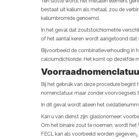
Ten slotte wordt het metalen element ge
bestaat uit kalium als metaal, zou de verb
kaliumbromide genoemd.
In het geval dat zoutstoichiometrie versc
of het aantal keren wordt aangetoond dat
Bijvoorbeeld de combinatieverhouding in h
calciumdichloride; Het komt op dezelfde m
Voorraadnomenclatuu
Bij het gebruik van deze procedure begint
nomenclatuur, maar zonder voorvoegsels te
In dit geval wordt alleen het oxidatienumm
Kan u van dienst zijn: glasionomeer: ​​voor
Om het binaire zout te noemen, wordt het 
FECL kan als voorbeeld worden gegeven
2