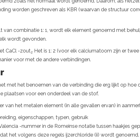
noemd zoals het normaal wordt genoemd. Daarom, als hetzel
inding worden geschreven als KBR (waarvan de structuur corre
hilt van combinatie 1: 1, wordt elk element genoemd met behu
 elk wordt gevonden.
et CaCl -zout
Het is 1: 2 (voor elk calciumatoom zijn er twe
2
anier voor met de andere verbindingen.
r
 het met het benoemen van de verbinding die erg lijkt op ho
 plaatsen voor een onderdeel van de stof.
er van het metalen element (in alle gevallen ervan) in aanm
bereiding, eigenschappen, typen, gebruik
Valencia -nummer in de Romeinse notatie tussen haakjes gep
dat het volgens deze regels ijzerchloride (ii) wordt genoemd.