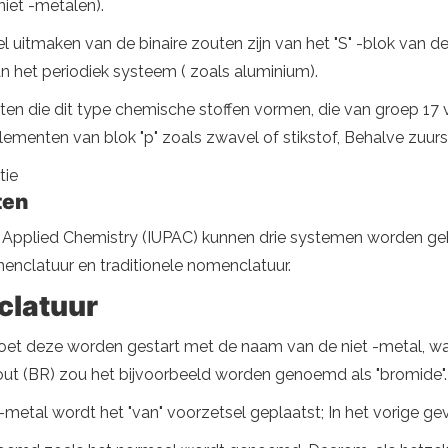
niet -metalen).
itmaken van de binaire zouten zijn van het "S" -blok van de 
van het periodiek systeem ( zoals aluminium).
en die dit type chemische stoffen vormen, die van groep 17 v
lementen van blok "p" zoals zwavel of stikstof, Behalve zuurs
tie
ten
d Applied Chemistry (IUPAC) kunnen drie systemen worden ge
nclatuur en traditionele nomenclatuur.
clatuur
t deze worden gestart met de naam van de niet -metal, waa
ut (BR) zou het bijvoorbeeld worden genoemd als "bromide".
etal wordt het "van" voorzetsel geplaatst; In het vorige geva