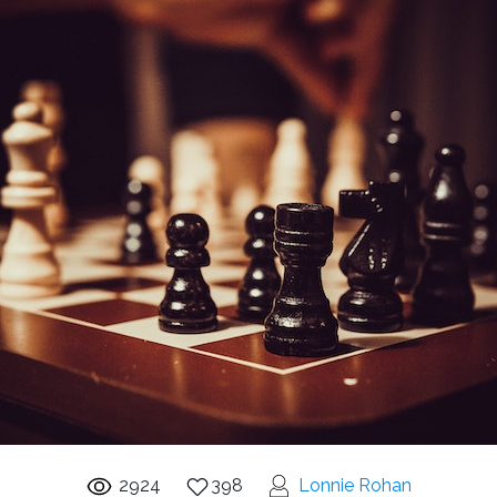
2924
398
Lonnie Rohan