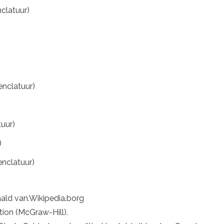
clatuur)
nclatuur)
tuur)
)
enclatuur)
haald van.Wikipedia.borg
tion (McGraw-Hill).