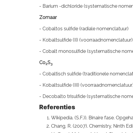
- Barium -dichloride (systematische nomen
Zomaar
- Cobaltos sulfide (radiale nomenclatuur)
- Kobaltsulfide (II) (voorraadnomenclatuur)
- Cobalt monosulfide (systematische nome
Co
S
2
3
- Cobaltisch sulfide (traditionele nomencla
- Kobaltsulfide (III) (voorraadnomenclatuur
- Decobalto trisulfide (systematische nom
Referenties
Wikipedia. (S.F.)). Binaire fase. Opge
Chang, R. (2007). Chemistry, Ninth Edi