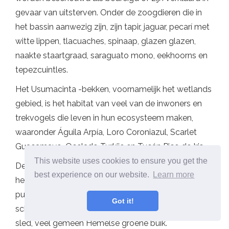
gevaar van uitsterven. Onder de zoogdieren die in
het bassin aanwezig zijn, zijn tapir, jaguar, pecarí met
witte lippen, tlacuaches, spinaap, glazen glazen,
naakte staartgraad, saraguato mono, eekhoorns en
tepezcuintles.
Het Usumacinta -bekken, voornamelijk het wetlands
gebied, is het habitat van veel van de inwoners en
trekvogels die leven in hun ecosysteem maken,
waaronder Águila Arpía, Loro Coroniazul, Scarlet
Guacamayo, Ocelado Turkije en Tucán Pico de Iris.
This website uses cookies to ensure you get the
De groep amfibieën en reptielen die aanwezig zijn in
best experience on our website.
Learn more
het bassin vormen het: stekelige hagedis van gele
punten, jungle toad, salamandra mexicaanse
Got it!
schimmeltong, glazen kikker, tapalcua, yucateco
sled, veel gemeen Hemelse groene buik.