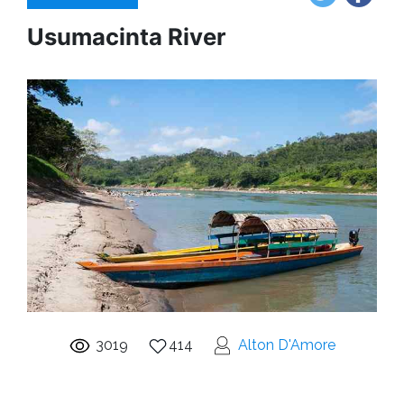
Usumacinta River
3019
414
Alton D'Amore