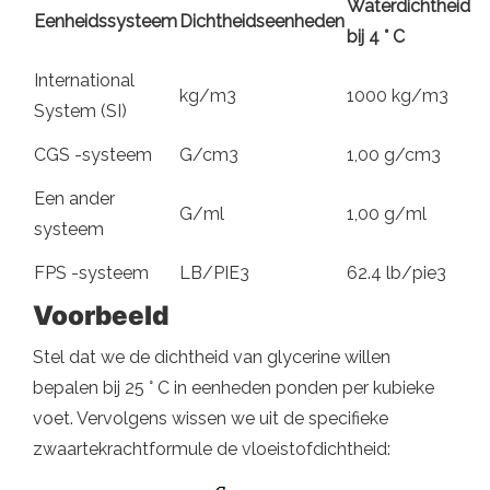
Waterdichtheid
Eenheidssysteem
Dichtheidseenheden
bij 4 ° C
International
kg/m3
1000 kg/m3
System (SI)
CGS -systeem
G/cm3
1,00 g/cm3
Een ander
G/ml
1,00 g/ml
systeem
FPS -systeem
LB/PIE3
62.4 lb/pie3
Voorbeeld
Stel dat we de dichtheid van glycerine willen
bepalen bij 25 ° C in eenheden ponden per kubieke
voet. Vervolgens wissen we uit de specifieke
zwaartekrachtformule de vloeistofdichtheid: