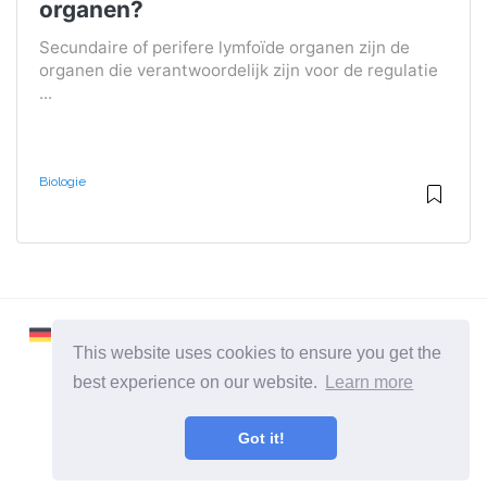
organen?
Secundaire of perifere lymfoïde organen zijn de
organen die verantwoordelijk zijn voor de regulatie
...
Biologie
This website uses cookies to ensure you get the
best experience on our website.
Learn more
2026 ©
Learnaboutworld
Got it!
Alle categorieën
Een site voor mensen die meer willen weten