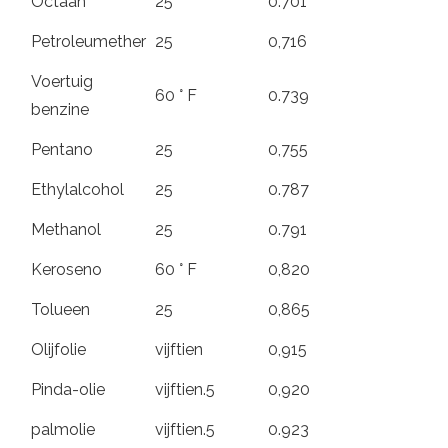
Octaan
25
0.701
Petroleumether
25
0,716
Voertuig
60 ° F
0.739
benzine
Pentano
25
0,755
Ethylalcohol
25
0.787
Methanol
25
0.791
Keroseno
60 ° F
0,820
Tolueen
25
0,865
Olijfolie
vijftien
0,915
Pinda-olie
vijftien.5
0,920
palmolie
vijftien.5
0.923