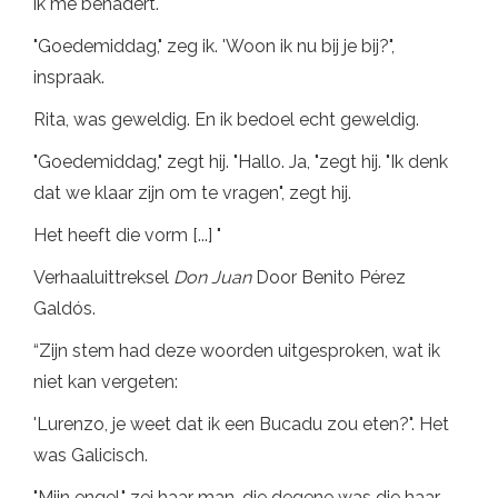
ik me benadert.
"Goedemiddag," zeg ik. 'Woon ik nu bij je bij?",
inspraak.
Rita, was geweldig. En ik bedoel echt geweldig.
"Goedemiddag," zegt hij. "Hallo. Ja, "zegt hij. "Ik denk
dat we klaar zijn om te vragen", zegt hij.
Het heeft die vorm [...] "
Verhaaluittreksel
Don Juan
Door Benito Pérez
Galdós.
“Zijn stem had deze woorden uitgesproken, wat ik
niet kan vergeten:
'Lurenzo, je weet dat ik een Bucadu zou eten?". Het
was Galicisch.
"Mijn engel," zei haar man, die degene was die haar