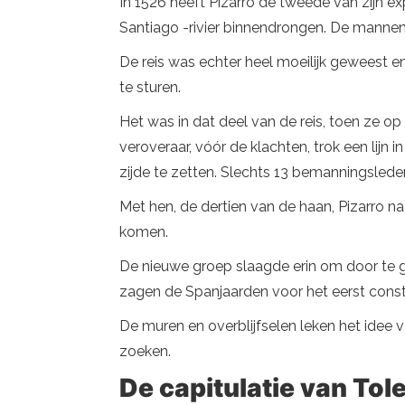
In 1526 heeft Pizarro de tweede van zijn e
Santiago -rivier binnendrongen. De mann
De reis was echter heel moeilijk geweest 
te sturen.
Het was in dat deel van de reis, toen ze 
veroveraar, vóór de klachten, trok een lijn
zijde te zetten. Slechts 13 bemanningslede
Met hen, de dertien van de haan, Pizarro
komen.
De nieuwe groep slaagde erin om door te 
zagen de Spanjaarden voor het eerst constru
De muren en overblijfselen leken het idee 
zoeken.
De capitulatie van Tol