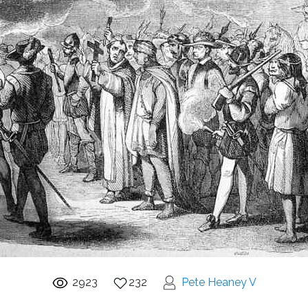
2923
232
Pete Heaney V