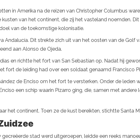
tten in Amerika na de reizen van Christopher Columbus waren 
 kusten van het continent, die zij het vasteland noemden. Di
 doel van de toekomstige kolonisatie.
a Andalucía. Dit strekte zich uit van het oosten van de Golf v
leend aan Alonso de Ojeda.
dias en richtte het fort van San Sebastían op. Nadat hij ge
 het fort de leiding had over een soldaat genaamd Francisco Pi
ández de Enciso om het fort te versterken. Onder de leden 
iso een schip waarin Pizarro ging, die, samen met andere l
aar het continent. Toen ze de kust bereikten, stichtte Santa M
 Zuidzee
gecreëerde stad werd uitgeroepen, leidde een reeks manoeu