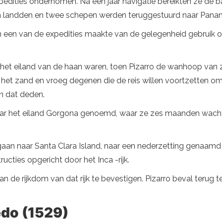
xpedities ondernomen. Na een jaar navigatie bereikten ze de
en landden en twee schepen werden teruggestuurd naar Pana
en een van de expedities maakte van de gelegenheid gebruik 
op het eiland van de haan waren, toen Pizarro de wanhoop van
 in het zand en vroeg degenen die de reis willen voortzetten o
n dat deden.
 naar het eiland Gorgona genoemd, waar ze zes maanden wach
gaan naar Santa Clara Island, naar een nederzetting genaam
cties opgericht door het Inca -rijk.
van de rijkdom van dat rijk te bevestigen. Pizarro beval teru
edo (1529)