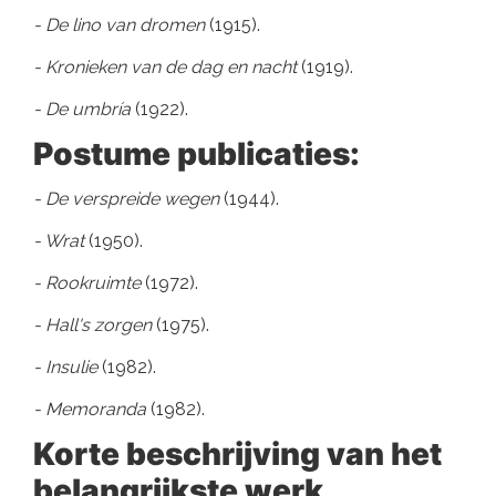
- De lino van dromen
(1915).
- Kronieken van de dag en nacht
(1919).
- De umbría
(1922).
Postume publicaties:
- De verspreide wegen
(1944).
- Wrat
(1950).
- Rookruimte
(1972).
- Hall's zorgen
(1975).
- Insulie
(1982).
- Memoranda
(1982).
Korte beschrijving van het
belangrijkste werk