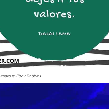
waard is.-Tony Robbins.