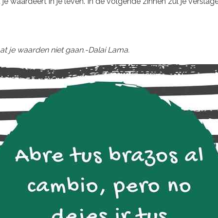
e waardeert in je leven. In de volgende zinnen zul je verslag
t je waarden niet gaan.-Dalai Lama.