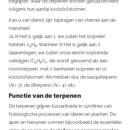
begrijpen, waar de terpenen worden geclassificeerd
volgens hun aantal koolstofatomen.
Kan u van dienst zijn: bijdragen van chemie aan de
mensheid
Ja
N
Het is gelijk aan 1, we zullen het isopreen
hebben, c
H
. Wanneer
N
Het is gelijk aan 2
5
8
daarentegen, we zullen onze eerste isoprenide
verkrijgen (C
H
))
, die wordt genoemd als een
5
8
2
monoterpeen, met 2 eenheden isopreen en 10
koolstofatomen. We hebben dus de sesquiterpeno
(
N
= 3), de diterpeno (
N
= 4), etc.
Functie van de terpenen
De terpenen grijpen tussenbeide in symfines van
fysiologische processen van dieren en planten. De
apen en hersenen vormen bijvoorbeeld de essentiële