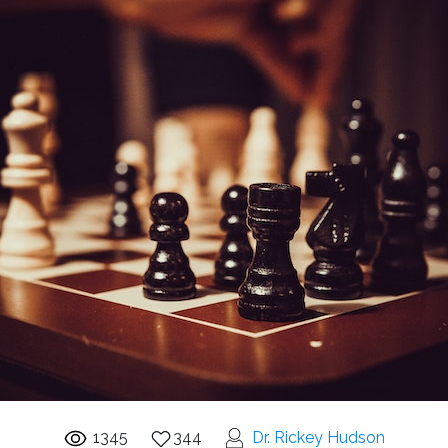
1345
344
Dr. Rickey Hudson