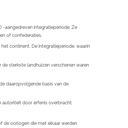
O -aangedreven integratieperiode. Ze
n of confederaties.
et continent. De integratieperiode, waarin
r de sterkste landhuizen verschenen waren
p de daaropvolgende basis van de
 autoriteit door erfenis overbracht.
 of de oorlogen die met elkaar werden