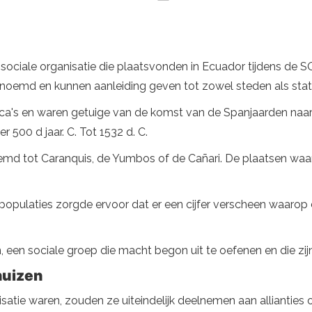
ociale organisatie die plaatsvonden in Ecuador tijdens de S
emd en kunnen aanleiding geven tot zowel steden als state
's en waren getuige van de komst van de Spanjaarden naar h
500 d jaar. C. Tot 1532 d. C.
emd tot Caranquis, de Yumbos of de Cañari. De plaatsen waa
e populaties zorgde ervoor dat er een cijfer verscheen waaro
, een sociale groep die macht begon uit te oefenen en die zijn
huizen
atie waren, zouden ze uiteindelijk deelnemen aan allianties