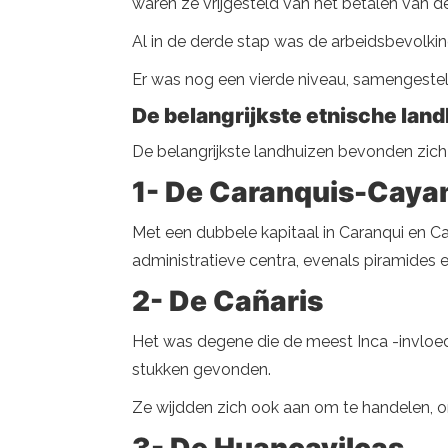
waren ze vrijgesteld van het betalen van d
Al in de derde stap was de arbeidsbevolkin
Er was nog een vierde niveau, samengesteld
De belangrijkste etnische lan
De belangrijkste landhuizen bevonden zich a
1- De Caranquis-Cay
Met een dubbele kapitaal in Caranqui en Ca
administratieve centra, evenals piramides 
2- De Cañaris
Het was degene die de meest Inca -invloe
stukken gevonden.
Ze wijdden zich ook aan om te handelen, o