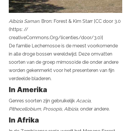
Albizia Saman.
Bron: Forest & Kim Starr [CC door 3.0
(https: //
creativeCommons.Org/licenties/door/3.0)]
De familie Lechemosoe is de meest voorkomende
in alle droge bossen wereldwijd. Deze omvatten
soorten van de groep mimosoïde die onder andere
worden gekenmerkt voor het presenteren van fijn
verdeelde bladeren.
In Amerika
Genres soorten zijn gebruikelijk
Acacia
,
Pithecellobium
,
Prosopis
,
Albizia
, onder andere.
In Afrika