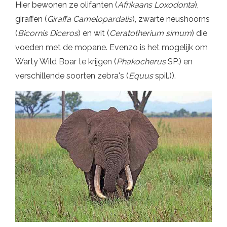
Hier bewonen ze olifanten (
Afrikaans Loxodonta
),
giraffen (
Giraffa Camelopardalis
), zwarte neushoorns
(
Bicornis Diceros
) en wit (
Ceratotherium simum
) die
voeden met de mopane. Evenzo is het mogelijk om
Warty Wild Boar te krijgen (
Phakocherus
SP.) en
verschillende soorten zebra's (
Equus
spil.)).