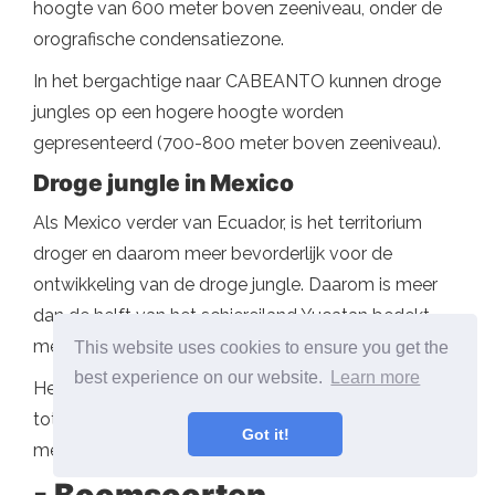
hoogte van 600 meter boven zeeniveau, onder de
orografische condensatiezone.
In het bergachtige naar CABEANTO kunnen droge
jungles op een hogere hoogte worden
gepresenteerd (700-800 meter boven zeeniveau).
Droge jungle in Mexico
Als Mexico verder van Ecuador, is het territorium
droger en daarom meer bevorderlijk voor de
ontwikkeling van de droge jungle. Daarom is meer
dan de helft van het schiereiland Yucatan bedekt
met dit type jungle.
This website uses cookies to ensure you get the
best experience on our website.
Learn more
Het is een jungle met een lange droge periode van 5
tot 8 maanden, wat van zeespiegel is tot 2.000
Got it!
meter boven zeeniveau.