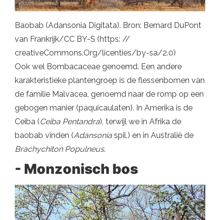
Baobab (Adansonia Digitata). Bron: Bernard DuPont
van Frankrijk/CC BY-S (https: //
creativeCommons.Org/licenties/by-sa/2.0)
Ook wel Bombacaceae genoemd. Een andere
karakteristieke plantengroep is de flessenbomen van
de familie Malvacea, genoemd naar de romp op een
gebogen manier (paquicaulaten). In Amerika is de
Ceiba (
Ceiba Pentandra
), terwijl we in Afrika de
baobab vinden (
Adansonia
spil.) en in Australië de
Brachychiton Populneus
.
- Monzonisch bos