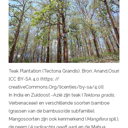
Teak Plantation (Tectona Grandis). Bron: Anand.Osuri
[CC BY-SA 4.0 (https: //
creativeCommons.Org/licenties/by-sa/4.0)]
In India en Zuidoost -Azië zijn teak (
Tektona gradis
,
Verbenaceae) en verschillende soorten bamboe
(grassen van de bambusoïde subfamilie).
Mangosoorten zijn ook kenmerkend (
Mangifera
spil.),
de neem (
Azadirachta geeft aan
) en de Mahua