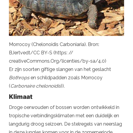
Morrocoy (Chelonoidis Carboniaria). Bron:
BJertvedt/CC BY-S (https: //
creativeCommons.Org/licenties/by-sa/4.0)
Er zijn soorten giftige slangen van het geslacht
Bothrops
en schildpadden zoals Morrocoy
(
Carbonaire chelonoidis
)).
Klimaat
Droge oerwouden of bossen worden ontwikkeld in
tropische verbindingsklimaten met een duidelijk en
langdurig droog seizoen. De stelregels van neerslag
in deze jungles komen voor in de zomerperiode.