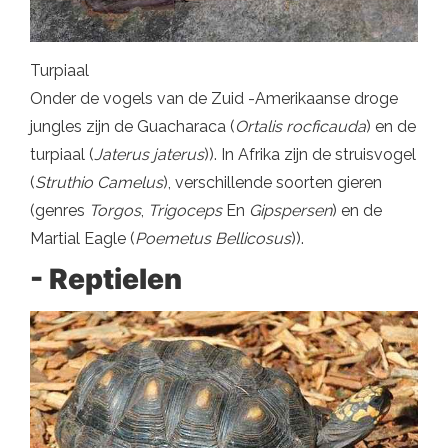
Turpiaal
Onder de vogels van de Zuid -Amerikaanse droge
jungles zijn de Guacharaca (
Ortalis rocficauda
) en de
turpiaal (
Jaterus jaterus
)). In Afrika zijn de struisvogel
(
Struthio Camelus
), verschillende soorten gieren
(genres
Torgos
,
Trigoceps
En
Gipspersen
) en de
Martial Eagle (
Poemetus Bellicosus
)).
- Reptielen