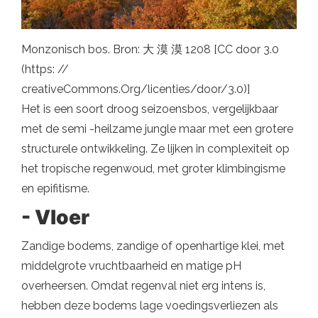
Monzonisch bos. Bron: 大 漠 漠 1208 [CC door 3.0
(https: //
creativeCommons.Org/licenties/door/3.0)]
Het is een soort droog seizoensbos, vergelijkbaar
met de semi -heilzame jungle maar met een grotere
structurele ontwikkeling. Ze lijken in complexiteit op
het tropische regenwoud, met groter klimbingisme
en epifitisme.
- Vloer
Zandige bodems, zandige of openhartige klei, met
middelgrote vruchtbaarheid en matige pH
overheersen. Omdat regenval niet erg intens is,
hebben deze bodems lage voedingsverliezen als