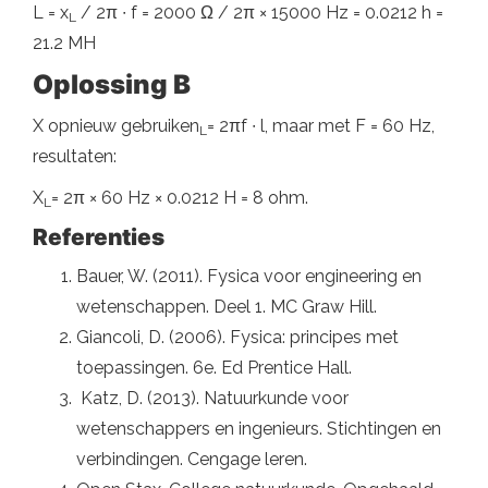
L = x
/ 2π ∙ f = 2000 Ω / 2π × 15000 Hz = 0.0212 h =
L
21.2 MH
Oplossing B
X opnieuw gebruiken
= 2πf ∙ l, maar met F = 60 Hz,
L
resultaten:
X
= 2π × 60 Hz × 0.0212 H = 8 ohm.
L
Referenties
Bauer, W. (2011). Fysica voor engineering en
wetenschappen. Deel 1. MC Graw Hill.
Giancoli, D. (2006). Fysica: principes met
toepassingen. 6e. Ed Prentice Hall.
Katz, D. (2013). Natuurkunde voor
wetenschappers en ingenieurs. Stichtingen en
verbindingen. Cengage leren.