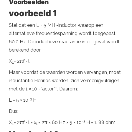
Voorbeelden
voorbeeld 1
Stel dat een L = 5 MH -inductor, waarop een
alternatieve frequentiespanning wordt toegepast
60.0 Hz. De inductieve reactantie in dit geval wordt
berekend door:
X
= 2πf ∙ l
L
Maar voordat de waarden worden vervangen, moet
inductantie Henrios worden, zich vermenigvuldigen
−3
met de 1 × 10 -factor
. Daarom:
−3
L = 5 × 10
H
Dus:
−3
X
= 2πf ∙ l = x
= 2π × 60 Hz × 5 × 10
H = 1. 88 ohm
L
L