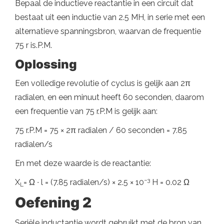
Bepaal de inductieve reactantie in een circuit dat
bestaat uit een inductie van 2.5 MH, in serie met een
alternatieve spanningsbron, waarvan de frequentie
75 r is.P.M.
Oplossing
Een volledige revolutie of cyclus is gelijk aan 2π
radialen, en een minuut heeft 60 seconden, daarom
een ​​frequentie van 75 r.P.M is gelijk aan:
75 r.P.M = 75 × 2π radialen / 60 seconden = 7.85
radialen/s
En met deze waarde is de reactantie:
−3
X
= Ω ∙ l = (7.85 radialen/s) × 2.5 × 10
H = 0.02 Ω
L
Oefening 2
Seriële inductantie wordt gebruikt met de bron van