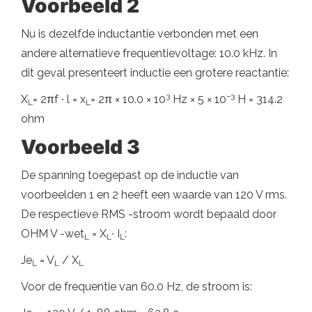
Voorbeeld 2
Nu is dezelfde inductantie verbonden met een
andere alternatieve frequentievoltage: 10.0 kHz. In
dit geval presenteert inductie een grotere reactantie:
3
−3
X
= 2πf ∙ l = x
= 2π × 10.0 × 10
Hz × 5 × 10
H = 314.2
L
L
ohm
Voorbeeld 3
De spanning toegepast op de inductie van
voorbeelden 1 en 2 heeft een waarde van 120 V rms.
De respectieve RMS -stroom wordt bepaald door
OHM V -wet
= X
∙ I
:
L
L
L
Je
= V
/ X
L
L
L
Voor de frequentie van 60.0 Hz, de stroom is: