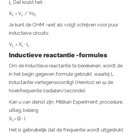
i
Dat kruist het:
L
X
= V
/ Yo
L
L
L
Je kunt de OHM -wet als volgt schrijven voor puur
inductieve circuits:
V
= X
∙ I
L
L
L
Inductieve reactantie -formules
Om de inductieve reactantie te berekenen, wordt de
in het begin gegeven formule gebruikt, waarbij L
inductantie vertegenwoordigt (Henrios) en ω de
hoekfrequentie (radialen/seconde):
Kan u van dienst zijn: Millikan Experiment: procedure,
uitleg, belang
X
= Ω ∙ l
L
Het is gebruikelijk dat de frequentie wordt uitgedrukt