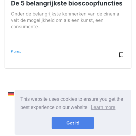
De 5 belangrijkste bioscoopfuncties
Onder de belangrijkste kenmerken van de cinema
valt de mogelijkheid om als een kunst, een
consumente...
Kunst
This website uses cookies to ensure you get the
best experience on our website.
Learn more
2026 ©
Learnaboutworld
Got it!
Alle categorieën
Een site voor mensen die meer willen weten