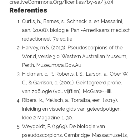
creativeCommons.Org/licenties/by-sa/3.0)]
Referenties
Curtis, h., Barnes, s., Schneck, a. en Massarini,
aan. (2008). biologie. Pan -Amerikaans medisch
redactioneel. 7e editie
Harvey, m.S. (2013). Pseudoscorpions of the
World, versie 3.0. Western Australian Museum,
Perth. Museum.wa.Gov.Au
Hickman, c. P., Roberts, l. S., Larson, a., Ober, W.
C., & Garrison, c. (2001). Geïntegreerd profiel
van zoölogie (vol. vijftien). McGraw-Hill.
Ribera, ik., Melisch, a., Torralba, een. (2015).
Inleiding en visuele gids van geleedpotigen.
Idee 2 Magazine. 1-30.
Weygoldt, P. (1969). De biologie van
pseudoscorpions. Cambridge, Massachusetts,