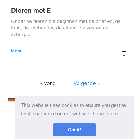
Dieren met E
Onder de dieren die beginnen met de brief en, de
Emú, de zeehonder, de olifant, de zester, de
schorp...
Dieren
« Vorig
Volgende »
This website uses cookies to ensure you get the
best experience on our website.
Learn more
2026 ©
Learnaboutworld
Got it!
Alle categorieën