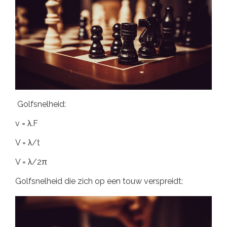
Golfsnelheid:
v = λ.F
V = λ/t
V = λ/2π
Golfsnelheid die zich op een touw verspreidt: