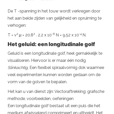
De T -spanning in het touw wordt verkregen door
het aan beide zijden van gelijkheid en opruiming te
verhogen:
2
2
-6
-4
T = v
.μ = 20.8
. 2.2 x 10
N = 9.52 x 10
N.
Het geluid: een longitudinale golf
Geluid is een longitudinale golf, heel gemakkelijk te
visualiseren. Hiervoor is er maar één nodig
Slinkachtig
, Een flexibel spiraalvormig dok waarmee
veel experimenten kunnen worden gedaan om de
vorm van de golven te bepalen.
Het kan u van dienst zijn: Vectoraftrekking: grafische
methode, voorbeelden, oefeningen
Een longitudinale golf bestaat uit een puls die het
medium afwisselend comprimeert en uitbreidt. Het