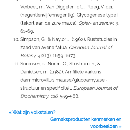
Verbeet, m., Van Diggelen, of.,... Ploeg, V. der.
(negentienvijfennegentig). Glycogenese type II
(tekort aan de zure malca).
Spier- en zenuw
,
3
,
61-69.
Simpson, G., & Naylor, J. (1962). Ruststudies in
zaad van avena fatua.
Canadian Journal of
Botany
,
40
(13), 1659-1673.
Sorensen, s., Norén, O., Stostrom, h., &
Danielsen, m. (1982). Amfifiele varkens
darmmicrovillus malase/glucoamylase -
structuur en specificiteit.
European Journal of
Biochemistry
,
126
, 559-568.
« Wat zijn volkstalen?
Gemaksproducten kenmerken en
voorbeelden »