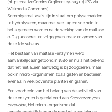
(httpscreativeComins.Orglicensey-sa3.0)].JPG via
Wikimedia Commons)
Sommige maltasa's zijn in staat om polysachariden
te hydrolyseren, maar met veel lagere snelheid. In
het algemeen worden na de werking van de maltase
α-D-glucoseresten vrijgegeven, maar enzymen van
dezelfde subklas.
Het bestaan ​​van maltase -enzymen werd
aanvankelijk aangetoond in 1880 en nu is het bekend
dat het niet alleen aanwezig is bij zoogdieren, maar
ook in micro -organismen zoals gisten en bacteriën,
evenals in veel bovenste planten en granen.
Een voorbeeld van het belang van de activiteit van
deze enzymen is gerelateerd aan
Saccharomyces
cerevisiae
, Het micro -organisme dat
verantwoordelijk is voor de productie van bier en