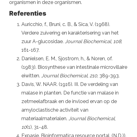
organismen in deze organismen.
Referenties
Auricchio, f., Bruni, c. B., & Sica, V. (1968).
Verdere zuivering en karakterisering van het
zuur A-glucosidae.
Journal Biochemical
,
108
,
161-167.
Danielsen, E. M., Sjostrom, h., & Noren, of.
(1983). Biosynthese van intestinale microvillaire
eiwitten.
Journal Biochemical
,
210
, 389-393.
Davis, W. NAAR. (1916). III. De verdeling van
malase in planten. De functie van malase in
zetmeelafbraak en de invloed ervan op de
amyloclastische activiteit van
materiaalmaterialen.
Journal Biochemical
,
10
(1), 31-48.
Expasie. Bioinformatica resource portal. (N.D.)).