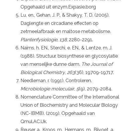
Opgehaald uit enzym.Expasie.borg
Lu, en., Gehan, J. P., & Shakyy, T. D. (2005).
Daglengte en circadiane effecten op
zetmeelafbraak en maltose metabolisme.
Plantenfysiologie
,
138
, 2280-2291.
Naims, h. EN., Sterchi, e. EN., & Lentze, m. J.
(1988). Structuur, biosynthese en glycosylatie
van menselijke dunne darm.
The Journal of
Biological Chemistry
,
263
(36), 19709-19717.
Needleman, r. (1991). Controleren.
Microbiologie moleculair
,
5
(9), 2079-2084.
Nomenclature Committee of the International
Union of Biochemistry and Molecular Biology
(NC-IBMB). (2019). Opgehaald van
Qmul.AC.Uk.
Reuser, a., Kroos, m., Hermans, m., Bijvoet, a.,