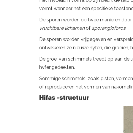
Het mycelium vormt op zijn beurt de talo 
vormt wanneer het een specifieke toestand
De sporen worden op twee manieren door h
vruchtbare lichamen
of
sporangioforos
.
De sporen worden vrijgegeven en versprei
ontwikkelen ze nieuwe hyfen, die groeien,
De groei van schimmels treedt op aan de ui
hyfengedeelten.
Sommige schimmels, zoals gisten, vormen g
of reproduceren het vormen van nakomeling
Hifas -structuur