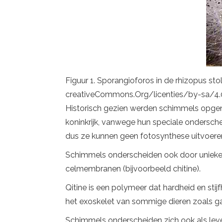
Figuur 1. Sporangioforos in de rhizopus st
creativeCommons.Org/licenties/by-sa/4.0
Historisch gezien werden schimmels opgeno
koninkrijk, vanwege hun speciale ondersc
dus ze kunnen geen fotosynthese uitvoeren 
Schimmels onderscheiden ook door unieke
celmembranen (bijvoorbeeld chitine).
Qitine is een polymeer dat hardheid en stijf
het exoskelet van sommige dieren zoals ga
Schimmels onderscheiden zich ook als leven