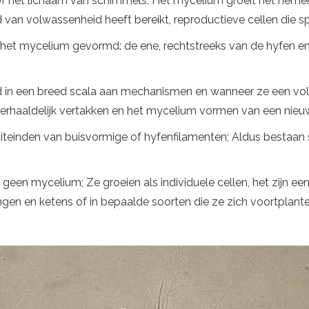
of het lichaam van schimmels. Het mycelium groeit het neme
 van volwassenheid heeft bereikt, reproductieve cellen die
et mycelium gevormd: de ene, rechtstreeks van de hyfen en
d in een breed scala aan mechanismen en wanneer ze een vol
 herhaaldelijk vertakken en het mycelium vormen van een nie
teinden van buisvormige of hyfenfilamenten; Aldus bestaan ​
een mycelium; Ze groeien als individuele cellen, het zijn e
en en ketens of in bepaalde soorten die ze zich voortplanten