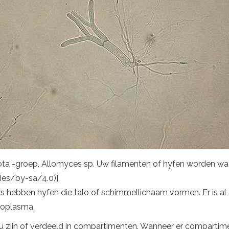
ta -groep, Allomyces sp. Uw filamenten of hyfen worden w
ies/by-sa/4.0)]
 hebben hyfen die talo of schimmellichaam vormen. Er is al
ytoplasma.
u zijn of verdeeld in compartimenten. Wanneer er compartim