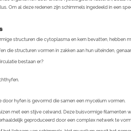
us. Om al deze redenen zijn schimmels ingedeeld in een spec
s
vormige structuren die cytoplasma en kern bevatten, hebben 
yfen die structuren vormen in zakken aan hun uiteinden, gena
rculatie bestaan ​​er?
chthyfen.
e door hyfen is gevormd die samen een mycelium vormen.
izen met een stijve celwand. Deze buisvormige filamenten w
erhaaldelijk geproduceerd door een complex netwerk te vorm