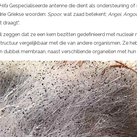
Hifa
Gespecialiseerde antenne die dient als ondersteuning of 
rie Griekse woorden:
Spoor,
wat zaad betekent;
Angei, Ango
t draagt".
wil zeggen dat ze een kern bezitten gedefinieerd met nucle
structuur vergelijkbaar met die van andere organismen. Ze he
 dubbel membraan, naast verschillende organellen met hun 