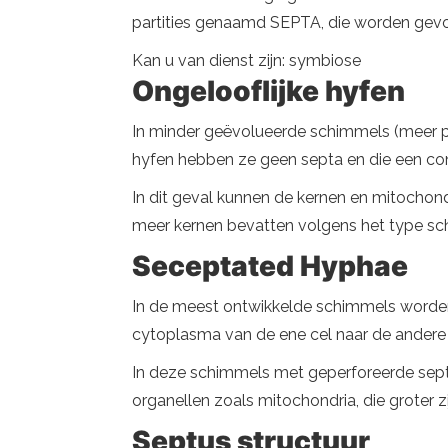
partities genaamd SEPTA, die worden gev
Kan u van dienst zijn: symbiose
Ongelooflijke hyfen
In minder geëvolueerde schimmels (meer pr
hyfen hebben ze geen septa en die een con
In dit geval kunnen de kernen en mitochon
meer kernen bevatten volgens het type sc
Seceptated Hyphae
In de meest ontwikkelde schimmels worden
cytoplasma van de ene cel naar de ander
In deze schimmels met geperforeerde septa
organellen zoals mitochondria, die groter zi
Septus structuur