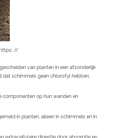
https: //
escheiden van planten in een afzonderlijk
d dat schimmels geen chlorofyl hebben,
che componenten op hun wanden en
 gemeld in planten, alleen in schimmels en in
 extracellulaire digestie door absorptie en