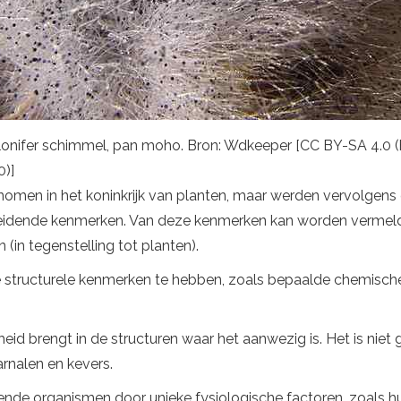
olonifer schimmel, pan moho. Bron: Wdkeeper [CC BY-SA 4.0 (
)]
men in het koninkrijk van planten, maar werden vervolgens g
heidende kenmerken. Van deze kenmerken kan worden vermel
(in tegenstelling tot planten).
 structurele kenmerken te hebben, zoals bepaalde chemis
heid brengt in de structuren waar het aanwezig is. Het is niet
rnalen en kevers.
de organismen door unieke fysiologische factoren, zoals hun