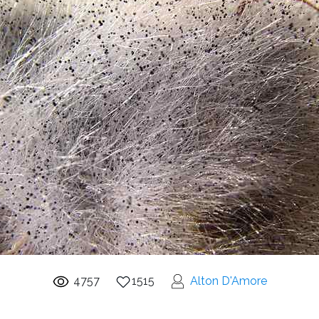
4757
1515
Alton D'Amore