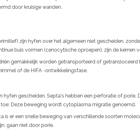
ormd door kruisige wanden.
imitief) zijn hyfen over het algemeen niet gescheiden, zond
tinue buis vormen (cenocytische oproepen), zijn de kernen v
driën gemakkelijk worden getransporteerd of getransloceerd 
himmel of de HIFA -ontwikkelingsfase.
 hyfen gescheiden. Septa's hebben een perforatie of porie.
e toe; Deze beweging wordt cytoplasma migratie genoemd.
 is er een snelle beweging van verschillende soorten molecu
jn, gaan niet door porie.