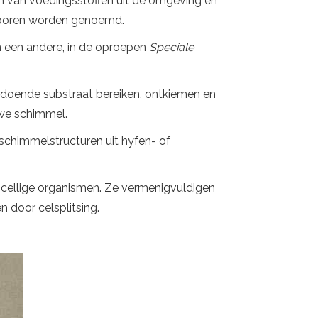
n van voedingsstoffen uit de omgeving en
 sporen worden genoemd.
 een andere, in de oproepen
Speciale
doende substraat bereiken, ontkiemen en
uwe schimmel.
​schimmelstructuren uit hyfen- of
encellige organismen. Ze vermenigvuldigen
 door celsplitsing.