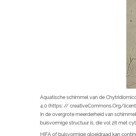
Aquatische schimmel van de Chytridiomico
4.0 (https: // creativeCommons.Org/licent
In de overgrote meerderheid van schimmels
buisvormige structuur is, die vol zit met c
HIFA of buisvormige gloeidraad kan contin