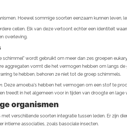
rganismen. Hoewel sommige soorten eenzaam kunnen leven, lev
ere cellen. Elk van deze vertoont echter een identiteit waar
n overleving.
s
e schimmel" wordt gebruikt om meer dan zes groepen eukary
ulaire aggregaten vormt die het vermogen hebben om langs de
rring te hebben, behoren ze niet tot de groep schimmels.
m.
Deze amoeba's hebben het vermogen om een ​​stof te produ
fen treedt in het algemeen voor in tijden van droogte en lage
ige organismen
met verschillende soorten integratie tussen leden. Er zijn di
intieme associaties, zoals basociale insecten.