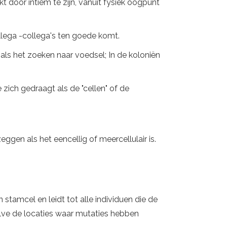
 door intiem te zijn, vanuit fysiek oogpunt
lega -collega's ten goede komt.
oals het zoeken naar voedsel; In de koloniën
ch gedraagt ​​als de "cellen" of de
eggen als het eencellig of meercellulair is.
stamcel en leidt tot alle individuen die de
alve de locaties waar mutaties hebben