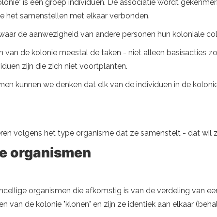
onie" is een groep individuen. De associatie wordt gekenmerkt
ie het samenstellen met elkaar verbonden.
waar de aanwezigheid van andere personen hun koloniale col
 van de kolonie meestal de taken - niet alleen basisacties z
duen zijn die zich niet voortplanten.
n kunnen we denken dat elk van de individuen in de kolonie zi
iceren volgens het type organisme dat ze samenstelt - dat wil z
ge organismen
ncellige organismen die afkomstig is van de verdeling van een 
n van de kolonie "klonen" en zijn ze identiek aan elkaar (beh