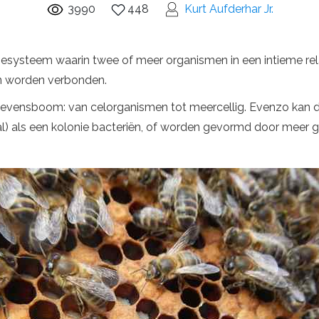
3990
448
Kurt Aufderhar Jr.
iesysteem waarin twee of meer organismen in een intieme relat
n worden verbonden.
le levensboom: van celorganismen tot meercellig. Evenzo kan
al) als een kolonie bacteriën, of worden gevormd door meer g