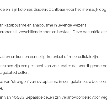
en, zijn kolonies duidelijk zichtbaar voor het menselijk oog
 van katabolisme en anabolisme in levende wezens
microben uit verschillende soorten bestaat. Deze bacteriële e
ten en kunnen eencellig, koloniaal of meercellulair zijn.
ganismen zijn een geslacht van zoet water dat wordt genoem
agellated cellen.
el van "strengen" van cytoplasma in een gelatineuze bol, ei 
e.
iën van
Volvox
. Bepaalde cellen zijn verantwoordelijk voor ve