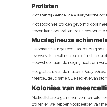
Protisten
Protisten zijn eencellige eukaryotische o
Protistkolonies worden gevormd door meerd
wezen kan voortzetten, zoals reproductie e
Mucilagineuze schimmel
De onnauwkeurige term van "mucilagineuz
levenscyclus multinucleaire of multicell
Hoewel de naam de neiging heeft om verwa
Het geslacht van de mallen is
Dictyosteliu
meercellige lichamen. De secretie van stof
Kolonies van meercell
Multicellulaire organismen vormen kolonies 
wonen en we hebben voorbeelden van meer 