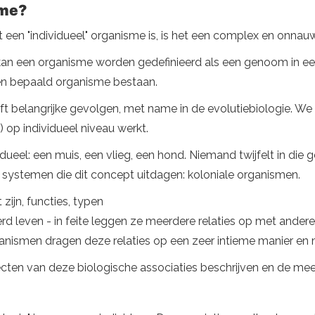
sme?
wat een "individueel" organisme is, is het een complex en onna
 kan een organisme worden gedefinieerd als een genoom in e
een bepaald organisme bestaan.
eft belangrijke gevolgen, met name in de evolutiebiologie. We
 op individueel niveau werkt.
idueel: een muis, een vlieg, een hond. Niemand twijfelt in die 
de systemen die dit concept uitdagen: koloniale organismen.
zijn, functies, typen
rd leven - in feite leggen ze meerdere relaties op met andere
nismen dragen deze relaties op een zeer intieme manier en 
cten van deze biologische associaties beschrijven en de mees