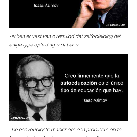
-Ik ben er vast van overtuigd dat zelfopleiding het
enige type opleiding is dat er is.
-De eenvoudigste manier om een ​​probleem op te