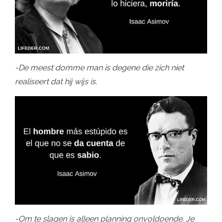
-De meest domme man is degene die zich niet
realiseert dat hij wijs is.
-Om te slagen is alleen planning onvoldoende. Je