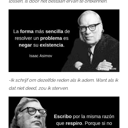
lossen, is door het bestaan ​​ervan te ontkennen.
-Ik schrijf om dezelfde reden als ik adem. Want als ik
dat niet deed, zou ik sterven.