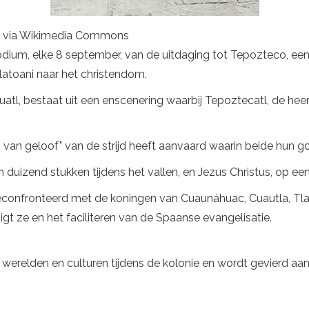
.0, via Wikimedia Commons
ium, elke 8 september, van de uitdaging tot Tepozteco, een
Tlatoani naar het christendom.
huatl, bestaat uit een enscenering waarbij Tepoztecatl, de h
 van geloof" van de strijd heeft aanvaard waarin beide hun 
 duizend stukken tijdens het vallen, en Jezus Christus, op een
confronteerd met de koningen van Cuaunáhuac, Cuautla, Tl
igt ze en het faciliteren van de Spaanse evangelisatie.
an werelden en culturen tijdens de kolonie en wordt gevierd a