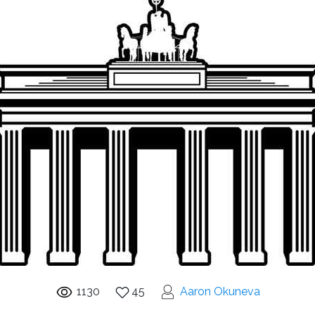
1130
45
Aaron Okuneva