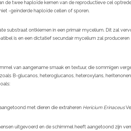
n de twee haploïde kernen van de reproductieve cel optreden
niet -geïnderde haploïde cellen of sporen.
ate substraat ontkiemen in een primair mycelium. Dit zal v
tibel is en een dictatief secundair mycelium zal produceren
immel van aangename smaak en textuur, die sommigen vergel
als B-glucanos, heteroglucanos, heteroxylans, heritenonen, er
oals:
 aangetoond met dieren die extraheren
Hericium Erinaceus
Ve
j mensen uitgevoerd en de schimmel heeft aangetoond zijn v