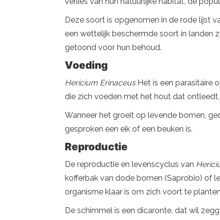
verlies van hun natuurlijke habitat, de popu
Deze soort is opgenomen in de rode lijst va
een wettelijk beschermde soort in landen z
getoond voor hun behoud.
Voeding
Hericium Erinaceus
Het is een parasitair
die zich voeden met het hout dat ontleedt
Wanneer het groeit op levende bomen, gedraa
gesproken een eik of een beuken is.
Reproductie
De reproductie en levenscyclus van
Heric
kofferbak van dode bomen (Saprobio) of le
organisme klaar is om zich voort te planten
De schimmel is een dicaronte, dat wil zeg