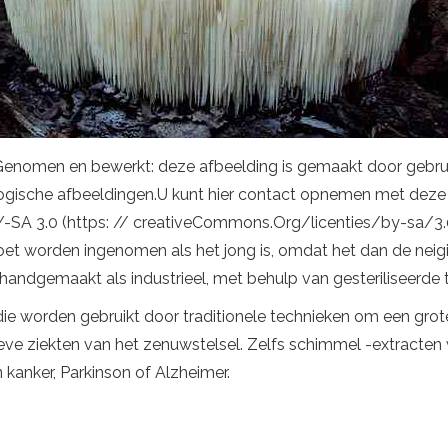
Genomen en bewerkt: deze afbeelding is gemaakt door gebruik
ische afbeeldingen.U kunt hier contact opnemen met deze geb
BY-SA 3.0 (https: // creativeCommons.Org/licenties/by-sa/3.0
moet worden ingenomen als het jong is, omdat het dan de neig
handgemaakt als industrieel, met behulp van gesteriliseerde t
 worden gebruikt door traditionele technieken om een ​​grote 
ve ziekten van het zenuwstelsel. Zelfs schimmel -extracten
 kanker, Parkinson of Alzheimer.