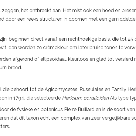
il zeggen, het ontbreekt aan. Het mist ook een hoed en prese
d door een reeks structuren in doornen met een gemiddelde l
jn, beginnen direct vanaf een rechthoekige basis, die tot 25 
ze wit, dan worden ze crèmekleur, om later bruine tonen te ve
rden afgerond of ellipsoïdaal, kleurloos en glad tot versierd 
 urn breed.
l die behoort tot de Agicomycetes, Russulales en Family Her
oon in 1794, die selecteerde
Hericium coralloïden
Als type ty
or de fysieke en botanicus Pierre Bulliard en is de soort va
n dat dit taxon echt een complex van zeer vergelijkbare soor
ters.