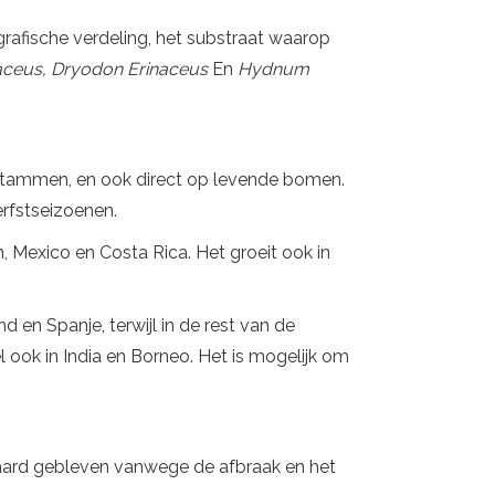
rafische verdeling, het substraat waarop
naceus, Dryodon Erinaceus
En
Hydnum
 stammen, en ook direct op levende bomen.
erfstseizoenen.
en, Mexico en Costa Rica. Het groeit ook in
d en Spanje, terwijl in de rest van de
 ook in India en Borneo. Het is mogelijk om
waard gebleven vanwege de afbraak en het