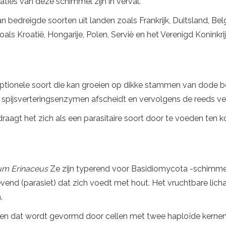
laties van deze schimmel zijn in verval.
n bedreigde soorten uit landen zoals Frankrijk, Duitsland, Bel
oals Kroatië, Hongarije, Polen, Servië en het Verenigd Konink
e optionele soort die kan groeien op dikke stammen van dode
, spijsverteringsenzymen afscheidt en vervolgens de reeds ve
gt ​​het zich als een parasitaire soort door te voeden ten ko
ium Erinaceus
Ze zijn typerend voor Basidiomycota -schimmel
vend (parasiet) dat zich voedt met hout. Het vruchtbare lic
.
gen dat wordt gevormd door cellen met twee haploïde kernen.