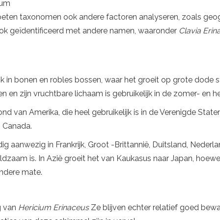
ium
moeten taxonomen ook andere factoren analyseren, zoals geog
s ook geïdentificeerd met andere namen, waaronder
Clavia Eri
 in bonen en robles bossen, waar het groeit op grote dode
en en zijn vruchtbare lichaam is gebruikelijk in de zomer- en h
rond van Amerika, die heel gebruikelijk is in de Verenigde Stat
n Canada.
 aanwezig in Frankrijk, Groot -Brittannië, Duitsland, Nederlan
zaam is. In Azië groeit het van Kaukasus naar Japan, hoewel
indere mate.
g van
Hericium Erinaceus
Ze blijven echter relatief goed be