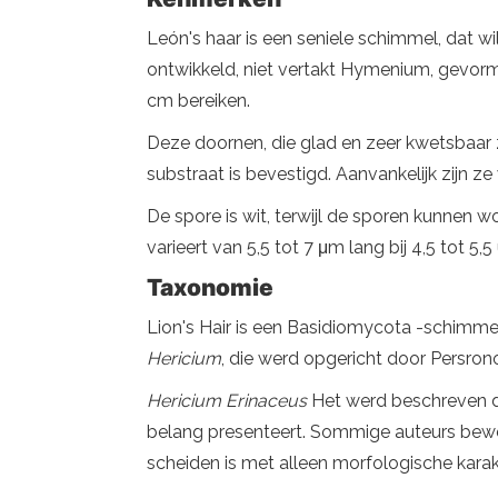
León's haar is een seniele schimmel, dat w
ontwikkeld, niet vertakt Hymenium, gevorm
cm bereiken.
Deze doornen, die glad en zeer kwetsbaar zi
substraat is bevestigd. Aanvankelijk zijn 
De spore is wit, terwijl de sporen kunnen wo
varieert van 5,5 tot 7 μm lang bij 4,5 tot 5,5
Taxonomie
Lion's Hair is een Basidiomycota -schimme
Hericium
, die werd opgericht door Persron
Hericium Erinaceus
Het werd beschreven do
belang presenteert. Sommige auteurs bewere
scheiden is met alleen morfologische karak