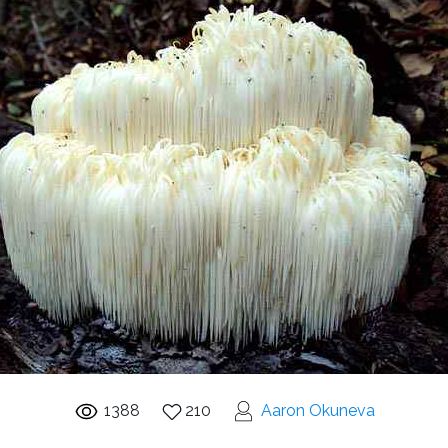
1388
210
Aaron Okuneva