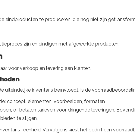
 de eindproducten te produceren, die nog niet zijn getransfor
uctieproces zijn en eindigen met afgewerkte producten.
n
 klaar voor verkoop en levering aan klanten.
thoden
e uiteindelijke inventaris beïnvloedt, is de voorraadbeoordeli
atie: concept, elementen, voorbeelden, formaten
kopen, of betalen tarieven voor dringende leveringen. Bovendi
bieden te stijgen.
jke inventaris -eenheid. Vervolgens kiest het bedrijf een voor