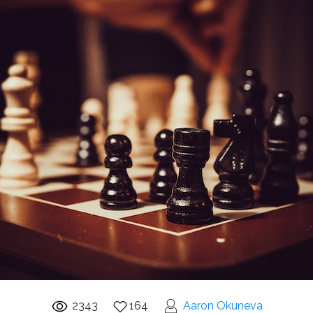
2343
164
Aaron Okuneva