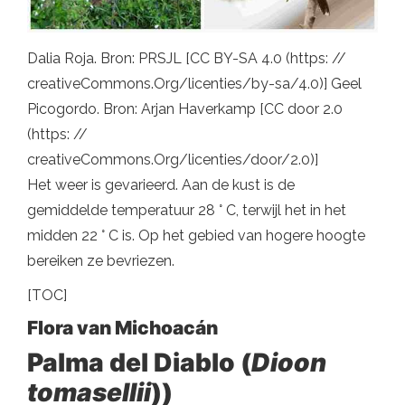
Dalia Roja. Bron: PRSJL [CC BY-SA 4.0 (https: //
creativeCommons.Org/licenties/by-sa/4.0)] Geel
Picogordo. Bron: Arjan Haverkamp [CC door 2.0
(https: //
creativeCommons.Org/licenties/door/2.0)]
Het weer is gevarieerd. Aan de kust is de
gemiddelde temperatuur 28 ° C, terwijl het in het
midden 22 ° C is. Op het gebied van hogere hoogte
bereiken ze bevriezen.
[TOC]
Flora van Michoacán
Palma del Diablo (
Dioon
tomasellii
))