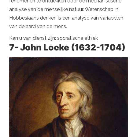
fenomenen te ontdekken door de mechanistische
analyse van de menselijke natuur. Wetenschap in
Hobbesiaans denken is een analyse van variabelen
van de aard van de mens.
Kan u van dienst zijn: socratische ethiek
7- John Locke (1632-1704)