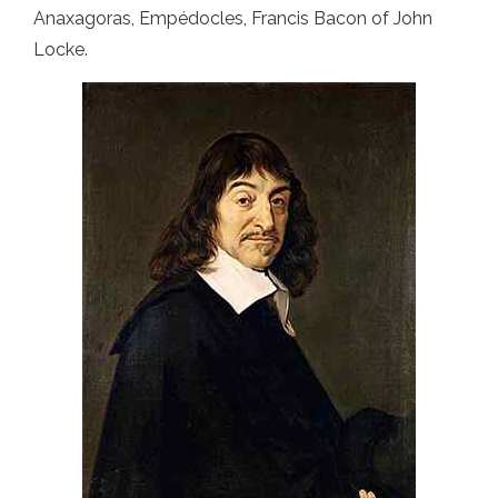
Anaxagoras, Empédocles, Francis Bacon of John
Locke.