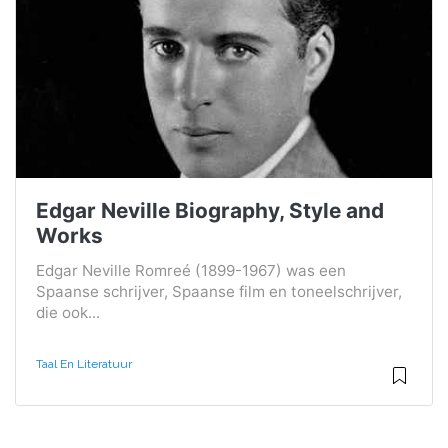
Edgar Neville Biography, Style and
Works
Edgar Neville Romreé (1899-1967) was een
Spaanse schrijver, Spaanse film en toneelschrijver,
die ook...
Taal En Literatuur