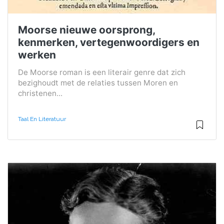
Moorse nieuwe oorsprong,
kenmerken, vertegenwoordigers en
werken
De Moorse roman is een literair genre dat zich
bezighoudt met de relaties tussen Moren en
christenen...
Taal En Literatuur