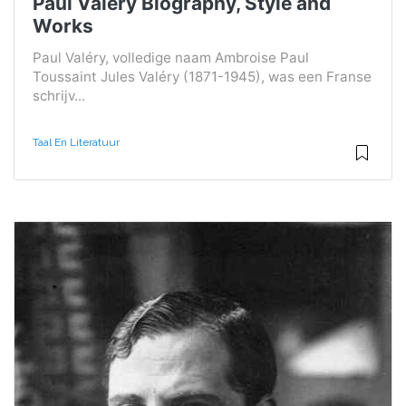
Paul Valéry Biography, Style and
Works
Paul Valéry, volledige naam Ambroise Paul
Toussaint Jules Valéry (1871-1945), was een Franse
schrijv...
Taal En Literatuur